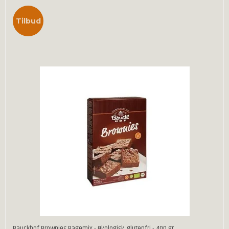
Tilbud
Bauckhof Brownies Bagemix - Økologisk, glutenfri - 400 gr.