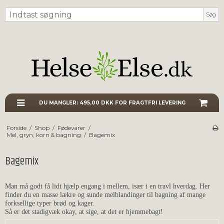
Søg
DU MANGLER:
495,00 DKK
FOR FRAGTFRI LEVERING
Forside
/
Shop
/
Fødevarer
/
Mel, gryn, korn & bagning
/
Bagemix
Bagemix
Man må godt få lidt hjælp engang i mellem, især i en travl hverdag. Her
finder du en masse lækre og sunde melblandinger til bagning af mange
forksellige typer brød og kager.
Så er det stadigvæk okay, at sige, at det er hjemmebagt!