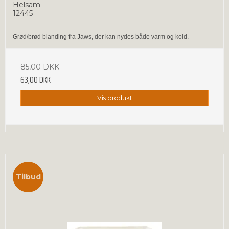
Helsam
12445
Grød/brød blanding fra Jaws, der kan nydes både varm og kold.
85,00 DKK
63,00 DKK
Vis produkt
Tilbud