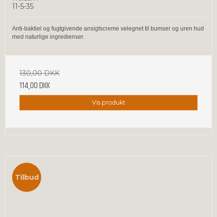
11-5-35
Anti-baktiel og fugtgivende ansigtscreme velegnet til bumser og uren hud
med naturlige ingredienser.
130,00 DKK
114,00 DKK
Vis produkt
Tilbud