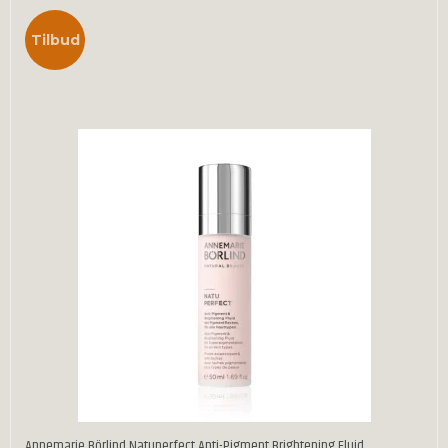
Tilbud
Annemarie Börlind Natuperfect Anti-Pigment Brightening Fluid