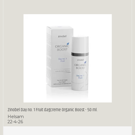
Zinobel Day no. 1 Fruit dagcreme Organic Boost - 50 ml.
Helsam
22-4-26