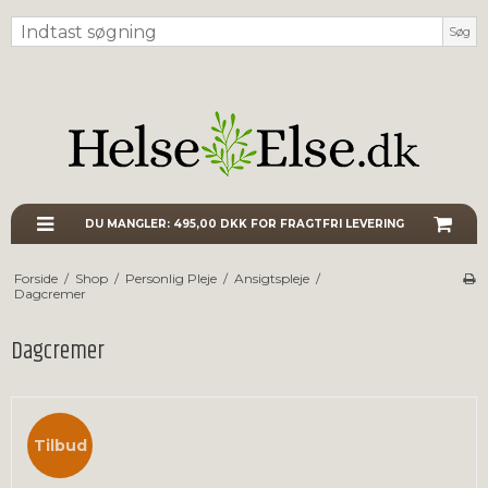
Søg
DU MANGLER:
495,00 DKK
FOR FRAGTFRI LEVERING
Forside
/
Shop
/
Personlig Pleje
/
Ansigtspleje
/
Dagcremer
Dagcremer
Tilbud