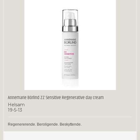
Annemarie Börlind ZZ Sensitive Regenerative day cream
Helsam
19-5-13
Regenererende. Beroligende. Beskyttende.