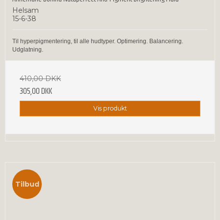
Helsam
15-6-38
Til hyperpigmentering, til alle hudtyper. Optimering. Balancering.
Udglatning.
410,00 DKK
305,00 DKK
Vis produkt
Tilbud