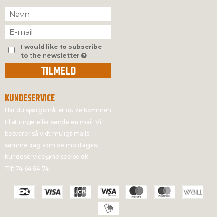
I would like to subscribe
to the newsletter
TILMELD
KUNDESERVICE
Har du spørgsmål er du velkommen
til at ringe eller sende en mail. Vi
besvarer så vidt muligt mails
samme dag som de modtages:
kundeservice@helseelse.dk
Tlf: 74 64 64 74