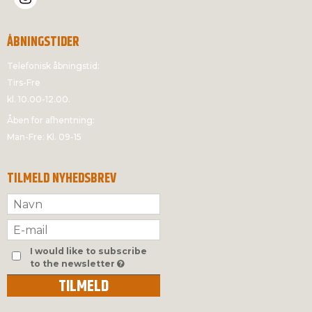
ÅBNINGSTIDER
Telefonisk åbningstid:
Tirs-Fre
kl. 10.00-12.00.
Åben for afhentning:
Man-Fre: Kl. 09-15
TILMELD NYHEDSBREV
I would like to subscribe
to the newsletter
TILMELD