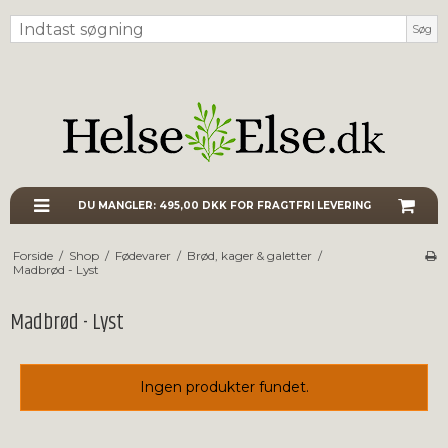
Søg
DU MANGLER:
495,00 DKK
FOR FRAGTFRI LEVERING
Forside
/
Shop
/
Fødevarer
/
Brød, kager & galetter
/
Madbrød - Lyst
Madbrød - Lyst
Ingen produkter fundet.