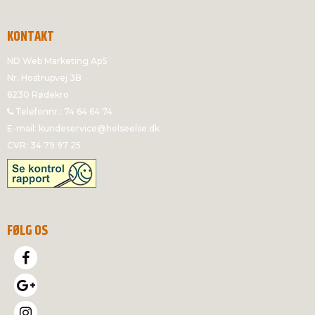
KONTAKT
ND Web Marketing ApS
Nr. Hostrupvej 3B
6230 Rødekro
Telefonnr.
:
74 64 64 74
E-mail
:
kundeservice@helseelse.dk
CVR
:
34 79 97 25
FØLG OS