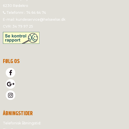
6230 Rødekro
Telefonnr.
:
74 64 64 74
E-mail
:
kundeservice@helseelse.dk
CVR
:
34 79 97 25
FØLG OS
ÅBNINGSTIDER
Telefonisk åbningstid: