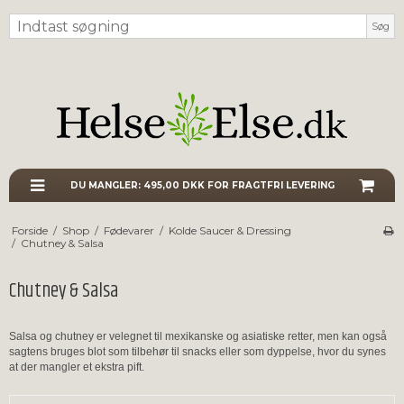
Søg
DU MANGLER:
495,00 DKK
FOR FRAGTFRI LEVERING
Forside
/
Shop
/
Fødevarer
/
Kolde Saucer & Dressing
/
Chutney & Salsa
Chutney & Salsa
Salsa og chutney er velegnet til mexikanske og asiatiske retter, men kan også
sagtens bruges blot som tilbehør til snacks eller som dyppelse, hvor du synes
at der mangler et ekstra pift.