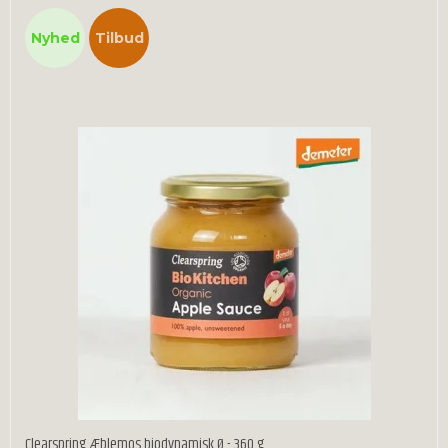
Nyhed
Tilbud
Clearspring Æblemos biodynamisk Ø - 360 g.