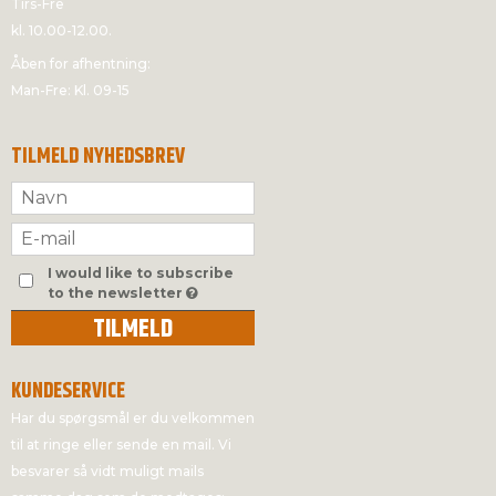
Tirs-Fre
kl. 10.00-12.00.
Åben for afhentning:
Man-Fre: Kl. 09-15
TILMELD NYHEDSBREV
I would like to subscribe
to the newsletter
TILMELD
KUNDESERVICE
Har du spørgsmål er du velkommen
til at ringe eller sende en mail. Vi
besvarer så vidt muligt mails