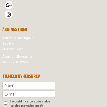
ÅBNINGSTIDER
Telefonisk åbningstid:
Tirs-Fre
kl. 10.00-12.00.
Åben for afhentning:
Man-Fre: Kl. 09-15
TILMELD NYHEDSBREV
I would like to subscribe
to the newsletter