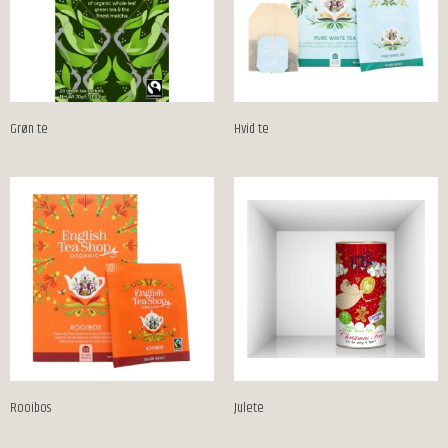
Grøn te
Hvid te
Rooibos
Julete