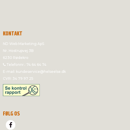
KONTAKT
ND Web Marketing ApS
Nr. Hostrupvej 3B
6230 Rødekro
Telefonnr.
:
74 64 64 74
E-mail
:
kundeservice@helseelse.dk
CVR
:
34 79 97 25
FØLG OS