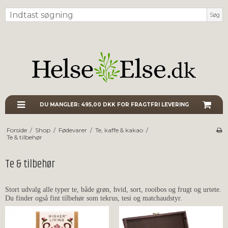
Søg
DU MANGLER:
495,00 DKK
FOR FRAGTFRI LEVERING
Forside
/
Shop
/
Fødevarer
/
Te, kaffe & kakao
/
Te & tilbehør
Te & tilbehør
Stort udvalg alle typer te, både grøn, hvid, sort, rooibos og frugt og urtete.
Du finder også fint tilbehør som tekrus, tesi og matchaudstyr.