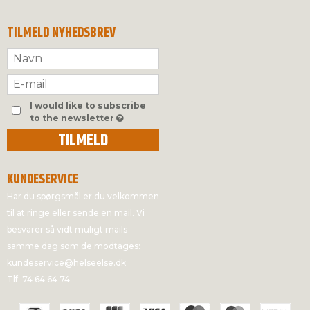
TILMELD NYHEDSBREV
I would like to subscribe
to the newsletter
TILMELD
KUNDESERVICE
Har du spørgsmål er du velkommen
til at ringe eller sende en mail. Vi
besvarer så vidt muligt mails
samme dag som de modtages:
kundeservice@helseelse.dk
Tlf: 74 64 64 74