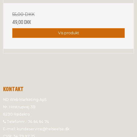
55,00 DKK
49,00 DKK
Vis produkt
KONTAKT
ND Web Marketing ApS
Nr. Hostrupvej 3B
6230 Rødekro
Telefonnr.
:
74 64 64 74
E-mail
:
kundeservice@helseelse.dk
CVR
:
34 79 97 25