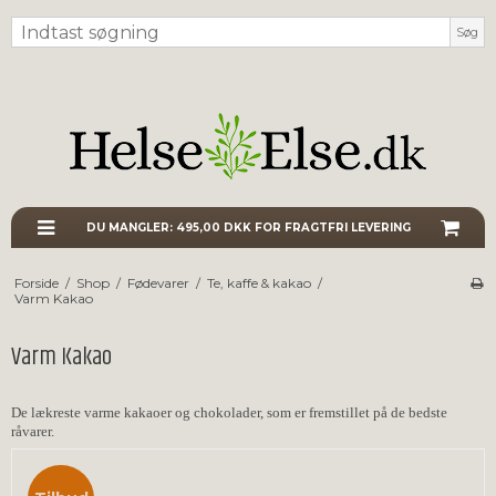
Søg
DU MANGLER:
495,00 DKK
FOR FRAGTFRI LEVERING
Forside
/
Shop
/
Fødevarer
/
Te, kaffe & kakao
/
Varm Kakao
Varm Kakao
De lækreste varme kakaoer og chokolader, som er fremstillet på de bedste
råvarer
.