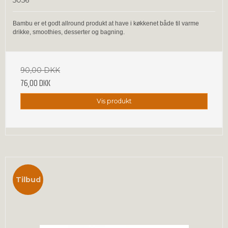
5056
Bambu er et godt allround produkt at have i køkkenet både til varme
drikke, smoothies, desserter og bagning.
90,00 DKK
76,00 DKK
Vis produkt
Tilbud