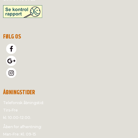
FØLG OS
ÅBNINGSTIDER
Telefonisk åbningstid:
Tirs-Fre
kl. 10.00-12.00.
Åben for afhentning:
Man-Fre: Kl. 09-15