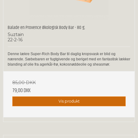
Balade en Provence Økologisk Body Bar - 80 g.
Suztain
22-2-16
Denne lækre Super-Rich Body Bar til daglig kropsvask er blid og
nærende. Sæbebaren er fugtgivende og beriget med en fantastisk lækker
blanding af olie fra agerkål-frø, kokosnøddeolie og sheasmør.
85,00 DKK
79,00 DKK
Vis produkt