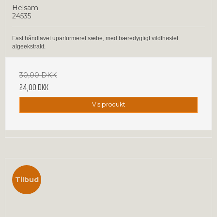
Helsam
24535
Fast håndlavet uparfurmeret sæbe, med bæredygtigt vildthøstet
algeekstrakt.
30,00 DKK
24,00 DKK
Vis produkt
Tilbud