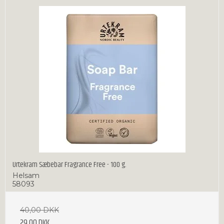
Urtekram Sæbebar Fragrance Free - 100 g.
Helsam
58093
40,00 DKK
29,00 DKK