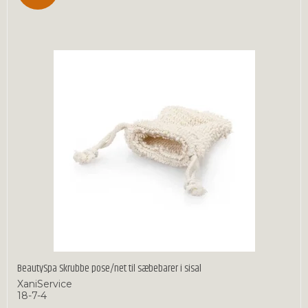
BeautySpa Skrubbe pose/net til sæbebarer i sisal
XaniService
18-7-4