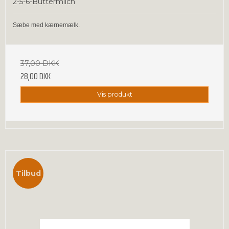
2-5-6-Buttermilch
Sæbe med kærnemælk.
37,00 DKK
28,00 DKK
Vis produkt
Tilbud