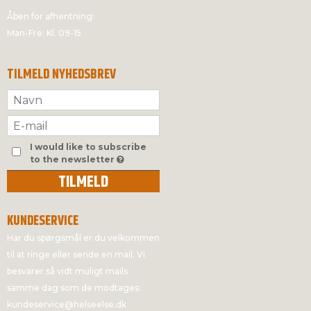
Åben for afhentning:
Man-Fre: Kl. 09-15
TILMELD NYHEDSBREV
I would like to subscribe
to the newsletter
TILMELD
KUNDESERVICE
Har du spørgsmål er du velkommen
til at ringe eller sende en mail. Vi
besvarer så vidt muligt mails
samme dag som de modtages:
kundeservice@helseelse.dk