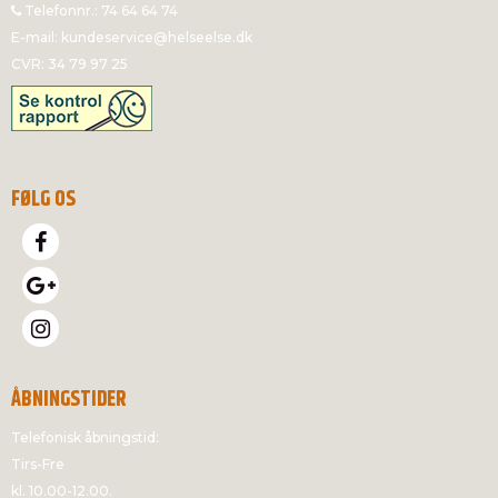
Telefonnr.
:
74 64 64 74
E-mail
:
kundeservice@helseelse.dk
CVR
:
34 79 97 25
FØLG OS
ÅBNINGSTIDER
Telefonisk åbningstid:
Tirs-Fre
kl. 10.00-12.00.