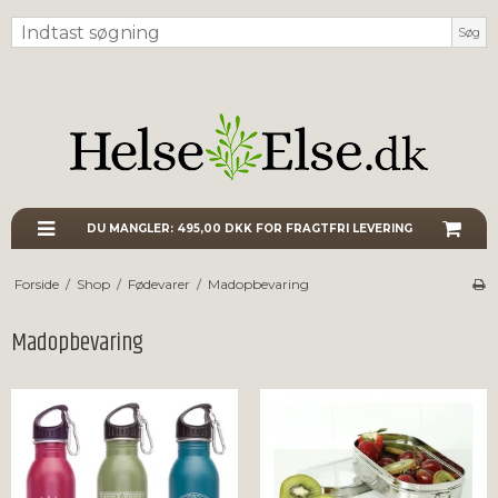
Søg
DU MANGLER:
495,00 DKK
FOR FRAGTFRI LEVERING
Forside
/
Shop
/
Fødevarer
/
Madopbevaring
Madopbevaring