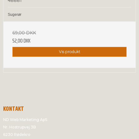
48881
Sugerør
69,00 DKK
52,00 DKK
Vis produkt
KONTAKT
ND Web Marketing ApS
Nr. Hostrupvej 3B
6230 Rødekro