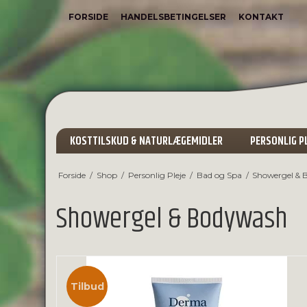
FORSIDE
HANDELSBETINGELSER
KONTAKT
KOSTTILSKUD & NATURLÆGEMIDLER
PERSONLIG P
Forside
/
Shop
/
Personlig Pleje
/
Bad og Spa
/
Showergel & 
Showergel & Bodywash
Tilbud