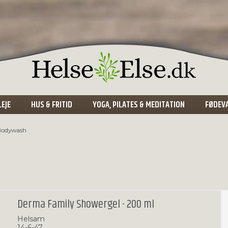
LEJE
HUS & FRITID
YOGA, PILATES & MEDITATION
FØDEV
Bodywash
Derma Family Showergel - 200 ml
Helsam
14-6-47