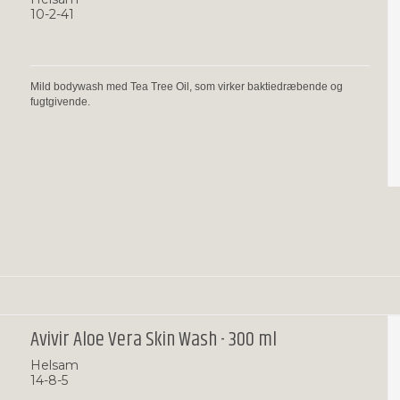
10-2-41
Mild bodywash med Tea Tree Oil, som virker baktiedræbende og
fugtgivende.
Avivir Aloe Vera Skin Wash - 300 ml
Helsam
14-8-5